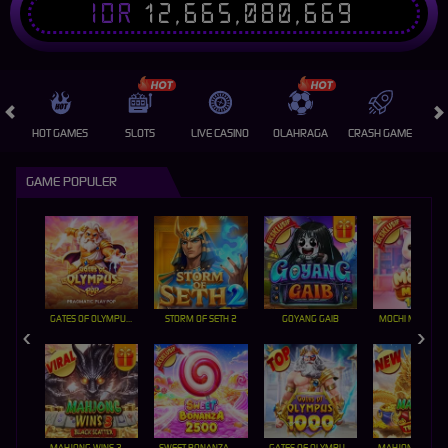
IDR
12,665,080,669
HOT GAMES
SLOTS
LIVE CASINO
OLAHRAGA
CRASH GAME
A
GAME POPULER
GATES OF OLYMPUS POP
STORM OF SETH 2
GOYANG GAIB
MOCHI MANIA 1
MAHJONG WINS 3 – BLACK SCATTER
SWEET BONANZA 2500
GATES OF OLYMPUS 1000