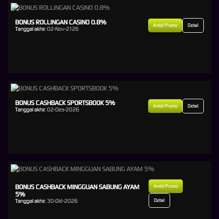
BONUS ROLLINGAN CASINO 0.8%
Ambil Promo
Detail
Tanggal akhir:
02-Nov-2126
BONUS CASHBACK SPORTSBOOK 5%
Ambil Promo
Detail
Tanggal akhir:
02-Des-2026
BONUS CASHBACK MINGGUAN SABUNG AYAM
Ambil Promo
5%
Tanggal akhir:
30-Okt-2026
Detail