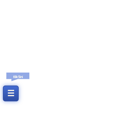
Klik Sini
☰