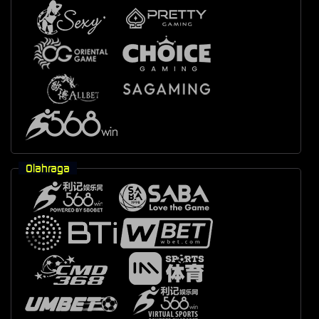
Olahraga