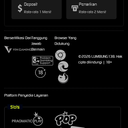
Deposit
Penarikan
Rata-rata 1 Menit
Rata-rata 2 Menit
Bersertifikasi Dari
Tanggung
Browser Yang
Jawab
Didukung
Bermain
©2026 LUMBUNG138. Hak
cipta dilindungi | 18+
Platform Penyedia Layanan
Slots