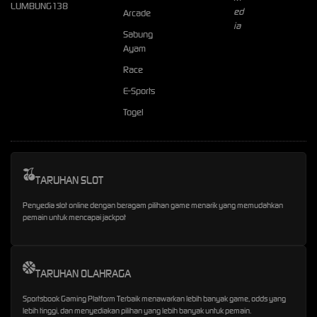
LUMBUNG138
Arcade
Sabung
Ayam
Race
E-Sports
Togel
TARUHAN SLOT
Penyedia slot online dengan beragam pilihan game menarik yang memudahkan
pemain untuk mencapai jackpot
TARUHAN OLAHRAGA
Sportsbook Gaming Platform Terbaik menawarkan lebih banyak game, odds yang
lebih tinggi, dan menyediakan pilihan yang lebih banyak untuk pemain.