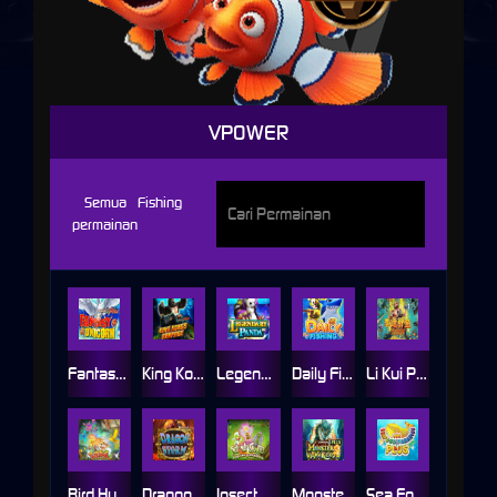
VPOWER
Semua
Fishing
permainan
Fantasy Unicorn
King Kong’s Rampage
Legendary Panda
Daily Fishing
Li Kui Pi Yu
Bird Hunter
Dragon Storm
Insect Paradise
Monster Awaken plus
Sea Food Paradise II Plus