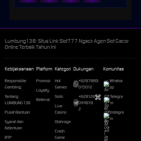
Lumbung138: Situs Link Slot777 Ngacir Agen Slot Gacor
Online Terbaik Tahun Ini
Kebijaksanaan
Platform
Kategori
Dukungan
Komunitas
Responsible
Promosi
Hot
+6287889
Whatsa
Gambling
Games
015012
pp
Loyalty
Tentang
Slots
+628128
Telegra
Referral
LUMBUNG138
044819
m
Live
2
Pusat Bantuan
Casino
Instagra
m
Syarat dan
Olahraga
Ketentuan
Crash
RTP
Game