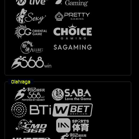
Olahraga