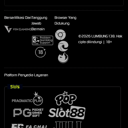
Bersertifikasi Dari
Tanggung
Browser Yang
Jawab
Didukung
Bermain
©2026 LUMBUNG138. Hak
cipta dilindungi | 18+
Platform Penyedia Layanan
Slots