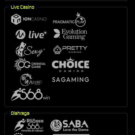
Live Casino
Olahraga