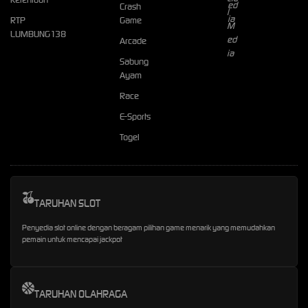
Crash
RTP
Game
LUMBUNG138
Arcade
Sabung
Ayam
Race
E-Sports
Togel
TARUHAN SLOT
Penyedia slot online dengan beragam pilihan game menarik yang memudahkan
pemain untuk mencapai jackpot
TARUHAN OLAHRAGA