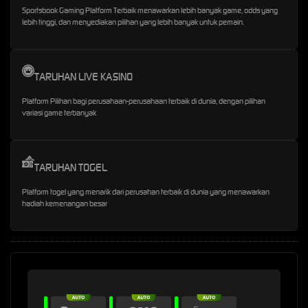
Sportsbook Gaming Platform Terbaik menawarkan lebih banyak game, odds yang
lebih tinggi, dan menyediakan pilihan yang lebih banyak untuk pemain.
TARUHAN LIVE KASINO
Platform Pilihan bagi perusahaan-perusahaan terbaik di dunia, dengan pilihan
variasi game terbanyak
TARUHAN TOGEL
Platform togel yang menarik dari perusahan terbaik di dunia yang menawarkan
hadiah kemenangan besar