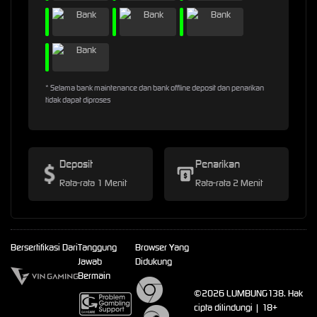
* Selama bank maintenance dan bank offline deposit dan penarikan
tidak dapat diproses
Deposit
Penarikan
Rata-rata 1 Menit
Rata-rata 2 Menit
Bersertifikasi Dari
Tanggung
Browser Yang
Jawab
Didukung
Bermain
©2026 LUMBUNG138. Hak
cipta dilindungi | 18+