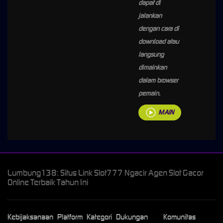
dapat di
jalankan
dengan cara di
download atau
langsung
dimainkan
dalam browser
pemain.
MAIN
Lumbung138: Situs Link Slot777 Ngacir Agen Slot Gacor
Online Terbaik Tahun Ini
Kebijaksanaan
Platform
Kategori
Dukungan
Komunitas