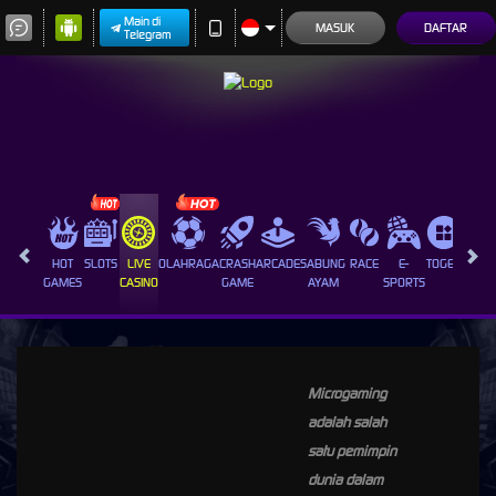
Main di
MASUK
DAFTAR
Telegram
HOT
SLOTS
LIVE
OLAHRAGA
CRASH
ARCADE
SABUNG
RACE
E-
TOGEL
PROM
GAMES
CASINO
GAME
AYAM
SPORTS
Microgaming
adalah salah
satu pemimpin
dunia dalam