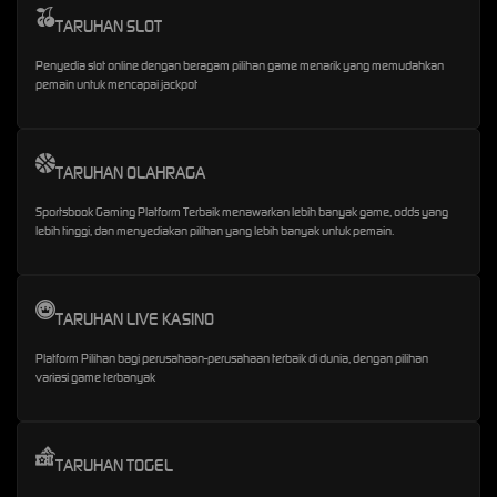
TARUHAN SLOT
Penyedia slot online dengan beragam pilihan game menarik yang memudahkan
pemain untuk mencapai jackpot
TARUHAN OLAHRAGA
Sportsbook Gaming Platform Terbaik menawarkan lebih banyak game, odds yang
lebih tinggi, dan menyediakan pilihan yang lebih banyak untuk pemain.
TARUHAN LIVE KASINO
Platform Pilihan bagi perusahaan-perusahaan terbaik di dunia, dengan pilihan
variasi game terbanyak
TARUHAN TOGEL