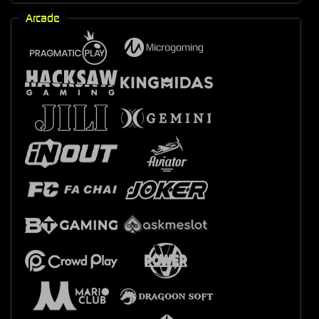
Arcade