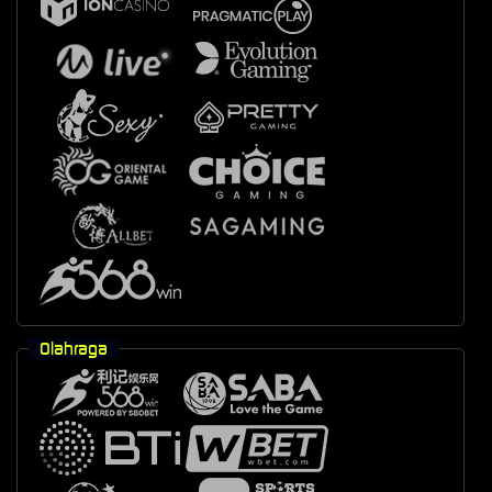
Olahraga