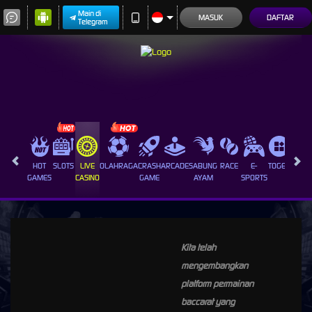
Main di
MASUK
DAFTAR
Telegram
HOT
SLOTS
LIVE
OLAHRAGA
CRASH
ARCADE
SABUNG
RACE
E-
TOGEL
PROM
GAMES
CASINO
GAME
AYAM
SPORTS
Kita telah
mengembangkan
platform permainan
baccarat yang